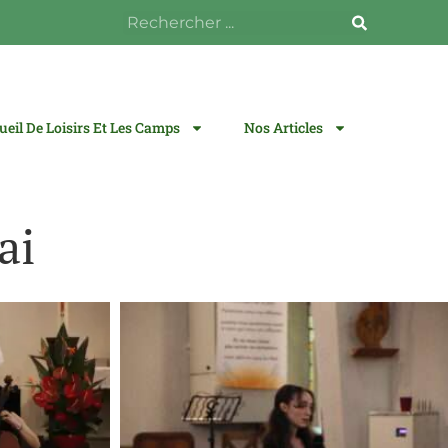
cueil De Loisirs Et Les Camps
Nos Articles
ai